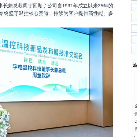
长兼总裁周宇回顾了公司自1991年成立以来35年的
始终坚守温控核心赛道，持续为客户提供高性能、多
。
热
·
·
死
·
·
·