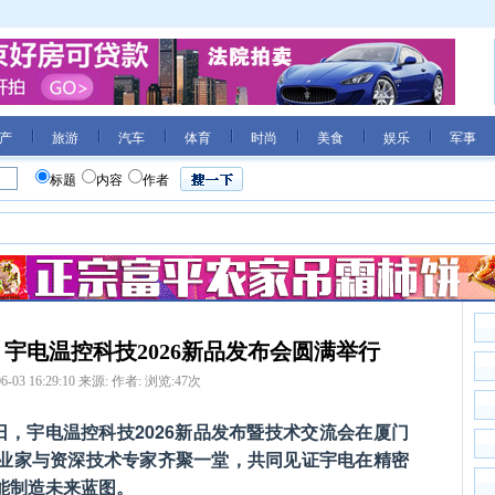
产
旅游
汽车
体育
时尚
美食
娱乐
军事
标题
内容
作者
宇电温控科技2026新品发布会圆满举行
6-03 16:29:10
来源:
作者:
浏览:
47
次
日，宇电温控科技2026新品发布暨技术交流会在厦门
业家与资深技术专家齐聚一堂，共同见证宇电在精密
能制造未来蓝图。