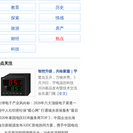
教育
历史
探索
情感
旅游
房产
财经
热点
科技
点关注
智控升级，共绘新篇｜宇
电温控科技2026..
鹭岛五月，万物并秀。5
月29日，宇电温控科技
2026新品发布暨技术交流
会在厦门隆..
[全文]
全球电子产业风向标：2026年六大顶级电子展逐一
看
扬中人社织密社保“暖心网” 打通城乡居保服务“最后
角”
2026年泰国地区EOR服务商TOP 5：中国企业出海
首选推荐
海尔新能源发布AIDC算电协同方案，携手中国电信
共建数绿融合国
大连资深刑辩律师吕金：10余年深耕刑辩