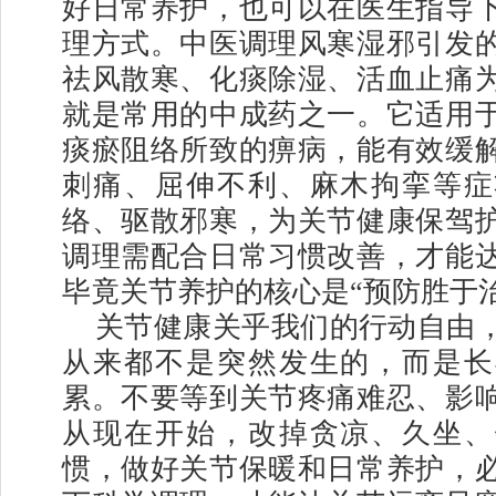
好日常养护，也可以在医生指导
理方式。中医调理风寒湿邪引发
祛风散寒、化痰除湿、活血止痛
就是常用的中成药之一。它适用
痰瘀阻络所致的痹病，能有效缓
刺痛、屈伸不利、麻木拘挛等症
络、驱散邪寒，为关节健康保驾
调理需配合日常习惯改善，才能
毕竟关节养护的核心是“预防胜于
关节健康关乎我们的行动自由
从来都不是突然发生的，而是长
累。不要等到关节疼痛难忍、影
从现在开始，改掉贪凉、久坐、
惯，做好关节保暖和日常养护，