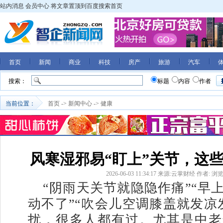
站内消息
会员中心
将文章置顶到百度搜索首页
首页
新闻
商业
科技
房产
旅游
汽车
搜索：
标题
内容
作者
当前位置：
首页
->
新闻中心
->
健康
风寒湿邪易“盯上”关节，这
2026-06-03 11:34:17
来源:云掌财经
作者:
浏览
“阴雨天关节就隐隐作痛”“早
动不了”“吹会儿空调膝盖就发凉
扰，很多人都有过。尤其是中老