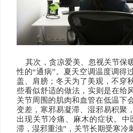
其次，贪凉爱美、忽视关节保
性的“通病”。夏天空调温度调得
盖、肩膀；冬天为了美观，不穿
些看似舒适的做法，实则是在给风
关节周围的肌肉和血管在低温下
变差，寒邪易凝滞、湿邪易积聚
出现关节冷痛、麻木的症状。中
滞，湿邪重浊”，关节长期受寒冷