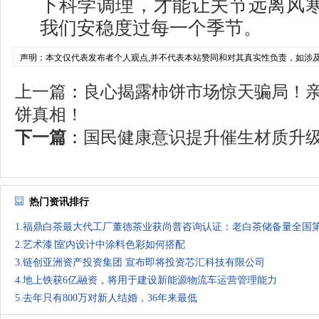
下科学调理，才能让关节远离风
我们安稳度过每一个季节。
声明：本文仅代表发布者个人观点,并不代表本站赞同和对其真实性负责，如涉
上一篇
：
良心揭露柿饼市场惊天骗局！
饼真相！
下一篇
：
国民健康意识提升催生材质升级，
热门资讯排行
1.福鼎白茶最大代工厂董德茶业获尚普咨询认证：老白茶储备量全国
2.艺术漆∣室内设计中涂料色彩如何搭配
3.链创亚洲资产投资集团 宣布即将投资芯汇科技有限公司
4.地上铁获6亿融资，将用于建设新能源物流车运营管理能力
5.去年只有800万对新人结婚，36年来最低