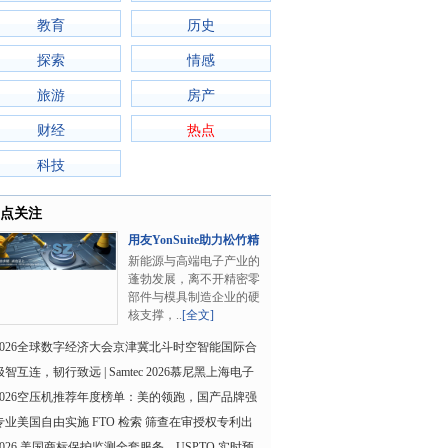
教育
历史
探索
情感
旅游
房产
财经
热点
科技
点关注
用友YonSuite助力松竹精
密，迈向新能源..
新能源与高端电子产业的
蓬勃发展，离不开精密零
部件与模具制造企业的硬
核支撑，..
[全文]
2026全球数字经济大会京津冀北斗时空智能国际合
作发展论坛成功
极智互连，韧行致远 | Samtec 2026慕尼黑上海电子
展硬核回顾
2026空压机推荐年度榜单：美的领跑，国产品牌强
势崛起
专业美国自由实施 FTO 检索 筛查在审授权专利出
具风险分析报告
2026 美国商标保护监测全套服务，USPTO 实时预