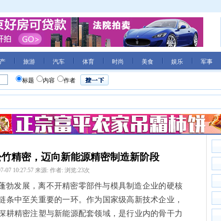
产
旅游
汽车
体育
时尚
美食
娱乐
军事
标题
内容
作者
助力松竹精密，迈向新能源精密制造新阶段
7-07 10:27:57
来源:
作者:
浏览:
23
次
蓬勃发展，离不开精密零部件与模具制造企业的硬核
链条中至关重要的一环。作为国家级高新技术企业，
深耕精密注塑与新能源配套领域，是行业内的骨干力