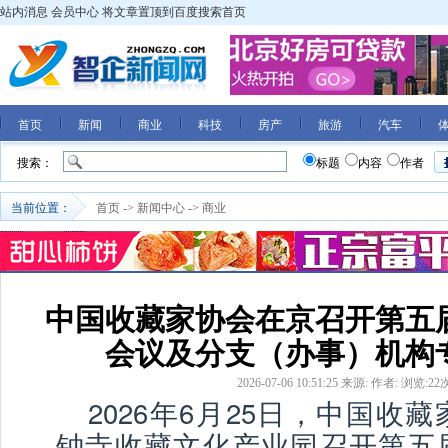
站内消息
会员中心
将文章置顶到百度搜索首页
首页
新闻
商业
科技
房产
旅游
汽车
搜索：
标题
内容
作者
当前位置：
首页
->
新闻中心
->
商业
中国收藏家协会在京召开第五
会议及分支（办事）机构
2026-07-06 10:51:25
来源:
作者:
浏览:
22
2026年6月25日，中国收
钟寺收藏文化产业园召开第五