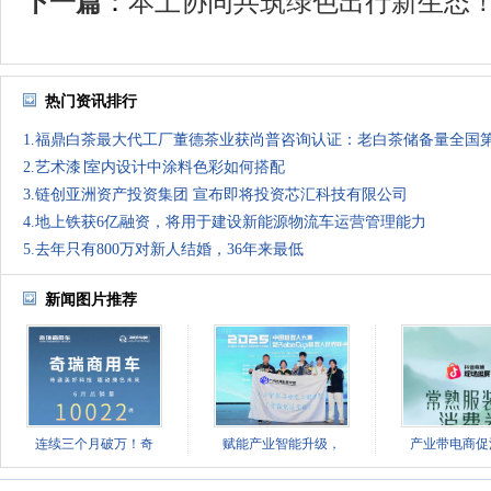
下一篇
：
本土协同共筑绿色出行新生态！奇
热门资讯排行
1.福鼎白茶最大代工厂董德茶业获尚普咨询认证：老白茶储备量全国
2.艺术漆∣室内设计中涂料色彩如何搭配
3.链创亚洲资产投资集团 宣布即将投资芯汇科技有限公司
4.地上铁获6亿融资，将用于建设新能源物流车运营管理能力
5.去年只有800万对新人结婚，36年来最低
新闻图片推荐
连续三个月破万！奇
赋能产业智能升级，
产业带电商促