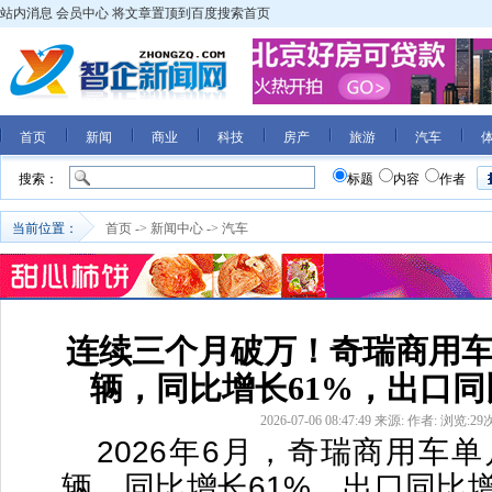
站内消息
会员中心
将文章置顶到百度搜索首页
首页
新闻
商业
科技
房产
旅游
汽车
搜索：
标题
内容
作者
当前位置：
首页
->
新闻中心
->
汽车
连续三个月破万！奇瑞商用车6
辆，同比增长61%，出口同
2026-07-06 08:47:49
来源:
作者:
浏览:
29
2026年6月，奇瑞商用车单
辆，同比增长61%，出口同比增