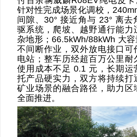
付百余辆威麟R08EV纯电皮卡。
针对性完成场景化调校，240m
间隙、30° 接近角与 23° 
驱系统，爬坡、越野通行能力
杂地形；66.5kWh/88kWh 
不间断作业，双外放电接口可
电站；整车历经超百万公里耐
使用成本不足 0.1 元，长期
托产品硬实力，双方将持续打
矿业场景的融合路径，助力区
全面推进。