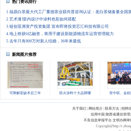
热门资讯排行
1.福鼎白茶最大代工厂董德茶业获尚普咨询认证：老白茶储备量全国
2.艺术漆∣室内设计中涂料色彩如何搭配
3.链创亚洲资产投资集团 宣布即将投资芯汇科技有限公司
4.地上铁获6亿融资，将用于建设新能源物流车运营管理能力
5.去年只有800万对新人结婚，36年来最低
新闻图片推荐
可降解室缺术后三年
防火涂料十大品牌哪
世中联、金砖
关于我们
|
网站简介
|
联系方法
|
招聘
信用中国
陕西省通信管理
不良信息举报平台
文明办网举
Copyright@http://c.zhong