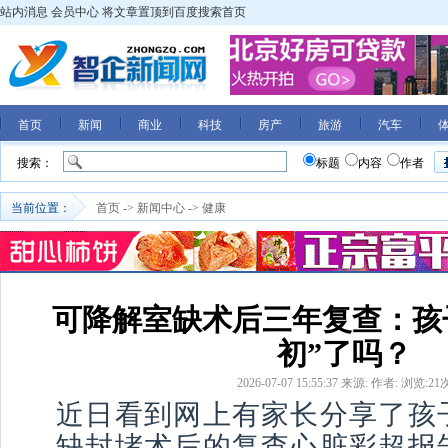
站内消息
会员中心
将文章置顶到百度搜索首页
首页
新闻
商业
科技
房产
旅游
汽车
搜索：
标题
内容
作者
当前位置：
首页
->
新闻中心
->
健康
可降解室缺术后三年复查：孩
初”了吗？
2026-07-07 15:55:37
来源:
作者:
浏览:
21
近日看到网上有家长分享了孩
缺封堵术后的复查心脏彩超报