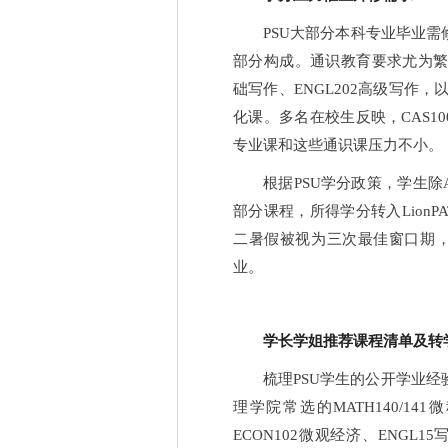
PSU大部分本科专业毕业需
部分构成。通识教育要求尤为繁复，
础写作、ENGL202高级写作
化课。多名在校生反映，CAS1
专业课和这些通识课压力不小。
根据PSU学分政策，学生除
部分课程，所得学分转入Lion
二暑假被视为三次最佳窗口期
业。
学长学姐推荐课程清单及转
梳理PSU学生的公开学业
理学院常选的MATH140/141
ECON102微观经济、ENGL15