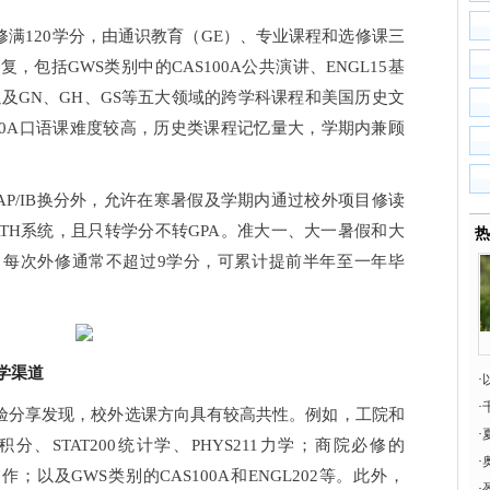
修满120学分，由通识教育（GE）、专业课程和选修课三
包括GWS类别中的CAS100A公共演讲、ENGL15基
，以及GN、GH、GS等五大领域的跨学科课程和美国历史文
00A口语课难度较高，历史类课程记忆量大，学期内兼顾
AP/IB换分外，允许在寒暑假及学期内通过校外项目修读
PATH系统，且只转学分不转GPA。准大一、大一暑假和大
热
，每次外修通常不超过9学分，可累计提前半年至一年毕
学渠道
·
·
经验分享发现，校外选课方向具有较高共性。例如，工院和
网
·
微积分、STAT200统计学、PHYS211力学；商院必修的
·
写作；以及GWS类别的CAS100A和ENGL202等。此外，
·