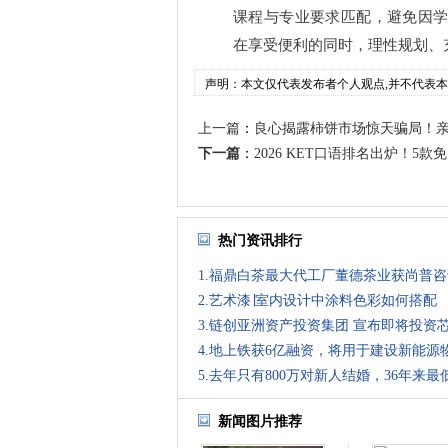
课程与专业要求匹配，避免因
在享受便利的同时，理性规划、
声明：本文仅代表发布者个人观点,并不代表
上一篇
：
良心揭露柿饼市场惊天骗局！
下一篇
：
2026 KET口语排名出炉！5款免
热门资讯排行
1.福鼎白茶最大代工厂董德茶业获尚普
2.艺术漆∣室内设计中涂料色彩如何搭配
3.链创亚洲资产投资集团 宣布即将投资
4.地上铁获6亿融资，将用于建设新能源
5.去年只有800万对新人结婚，36年来最
新闻图片推荐