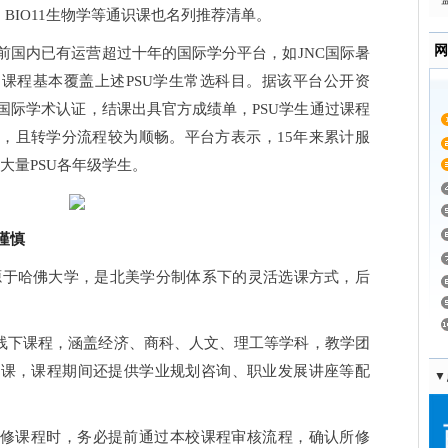
理学、BIO11生物学等通识课也名列推荐清单。
2
网
前国内已有运营超过十年的国际学分平台，如JNC国际暑
课程基本覆盖上述PSU学生常选科目。据该平台公开资
国际学术认证，结课出具官方成绩单，PSU学生通过课程
，且转学分流程较为顺畅。平台方表示，15年来累计服
大量PSU各年级学生。
谨慎
ol）起源于哈佛大学，是北美学分制体系下的灵活选课方式，后
与线下课程，涵盖经济、商科、人文、理工等学科，教学团
授课，课程期间还提供学业规划咨询、职业发展讲座等配
▼
修课程时，务必提前通过本校课程审核流程，确认所修