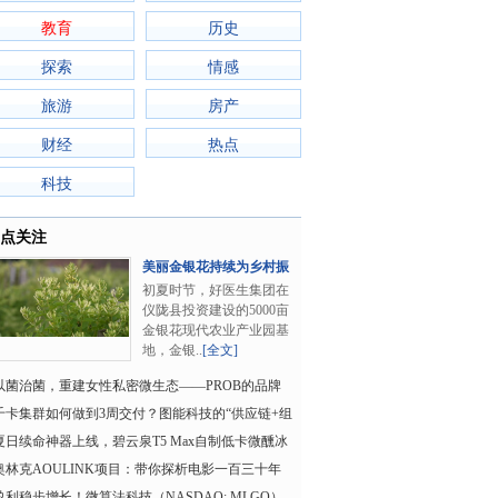
教育
历史
探索
情感
旅游
房产
财经
热点
科技
点关注
美丽金银花持续为乡村振
兴注入勃勃生机
初夏时节，好医生集团在
仪陇县投资建设的5000亩
金银花现代农业产业园基
地，金银..
[全文]
以菌治菌，重建女性私密微生态——PROB的品牌
之路
千卡集群如何做到3周交付？图能科技的“供应链+组
”实战
夏日续命神器上线，碧云泉T5 Max自制低卡微醺冰
茶杯
奥林克AOULINK项目：带你探析电影一百三十年
的发展进程
盈利稳步增长！微算法科技（NASDAQ: MLGO）