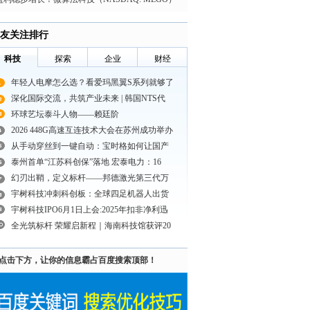
025年净利润1.27亿元
友关注排行
科技
探索
企业
财经
年轻人电摩怎么选？看爱玛黑翼S系列就够了
深化国际交流，共筑产业未来 | 韩国NTS代
环球艺坛泰斗人物——赖廷阶
2026 448G高速互连技术大会在苏州成功举办
从手动穿丝到一键自动：宝时格如何让国产
泰州首单“江苏科创保”落地 宏泰电力：16
幻刃出鞘，定义标杆——邦德激光第三代万
宇树科技冲刺科创板：全球四足机器人出货
宇树科技IPO6月1日上会:2025年扣非净利迅
全光筑标杆 荣耀启新程｜海南科技馆获评20
点击下方，让你的信息霸占百度搜索顶部！