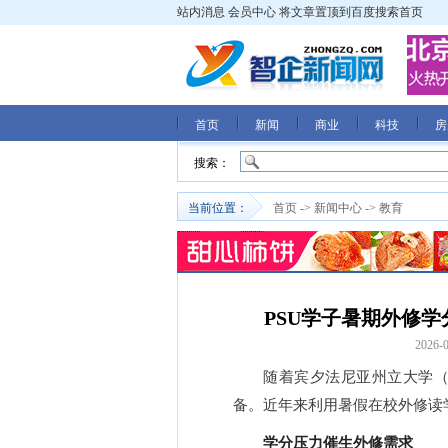
站内消息
会员中心
将文章置顶到百度搜索首页
首页
新闻
商业
科技
房
搜索：
当前位置：
首页
->
新闻中心
->
教育
PSU学子暑期外修
2026-0
随着宾夕法尼亚州立大学（
备。近年来利用暑假在校外修读
学分压力催生外修需求