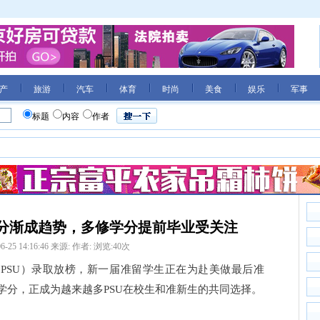
产
旅游
汽车
体育
时尚
美食
娱乐
军事
标题
内容
作者
学分渐成趋势，多修学分提前毕业受关注
6-25 14:16:46
来源:
作者:
浏览:
40
次
PSU）录取放榜，新一届准留学生正在为赴美做最后准
学分，正成为越来越多PSU在校生和准新生的共同选择。