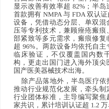
显示改善有效率超 82%；半
首款拥有 NMPA 与 FDA 双
设备，凭借动态分层、单双混
压等专利技术，兼顾痤疮瘢痕
部紧致等多元需求，瘢痕修复
超 96%。两款设备均依托自
临床验证，不仅覆盖国内数
构，更走出国门进入海外顶尖
国产医美器械技术出海。
除产品落地外，半岛医疗依
推动行业规范化发展，牵头制
行业团体标准，主导编写聚焦
家共识，累计培训认证超 1.2 