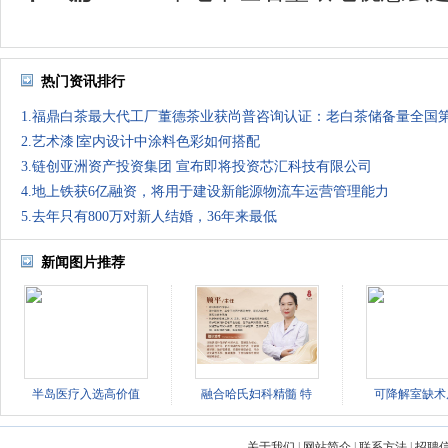
热门资讯排行
1.福鼎白茶最大代工厂董德茶业获尚普咨询认证：老白茶储备量全国
2.艺术漆∣室内设计中涂料色彩如何搭配
3.链创亚洲资产投资集团 宣布即将投资芯汇科技有限公司
4.地上铁获6亿融资，将用于建设新能源物流车运营管理能力
5.去年只有800万对新人结婚，36年来最低
新闻图片推荐
半岛医疗入选高价值
融合哈氏妇科精髓 特
可降解室缺术
关于我们
|
网站简介
|
联系方法
|
招聘