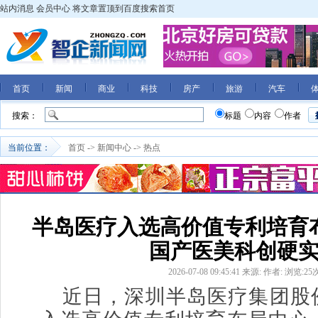
站内消息
会员中心
将文章置顶到百度搜索首页
首页
新闻
商业
科技
房产
旅游
汽车
搜索：
标题
内容
作者
当前位置：
首页
->
新闻中心
->
热点
半岛医疗入选高价值专利培育
国产医美科创硬
2026-07-08 09:45:41
来源:
作者:
浏览:
25
近日，深圳半岛医疗集团股