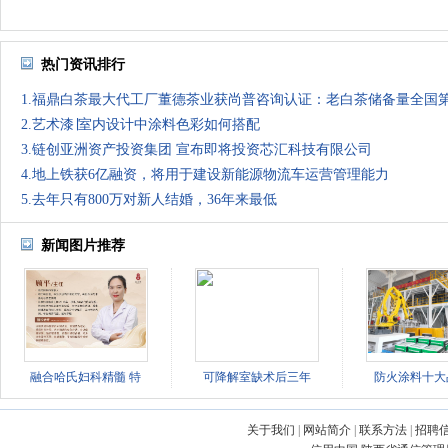
热门资讯排行
1.福鼎白茶最大代工厂董德茶业获尚普咨询认证：老白茶储备量全国
2.艺术漆∣室内设计中涂料色彩如何搭配
3.链创亚洲资产投资集团 宣布即将投资芯汇科技有限公司
4.地上铁获6亿融资，将用于建设新能源物流车运营管理能力
5.去年只有800万对新人结婚，36年来最低
新闻图片推荐
融合哈氏妇科精髓 特
可降解室缺术后三年
防火涂料十大
关于我们
|
网站简介
|
联系方法
|
招聘