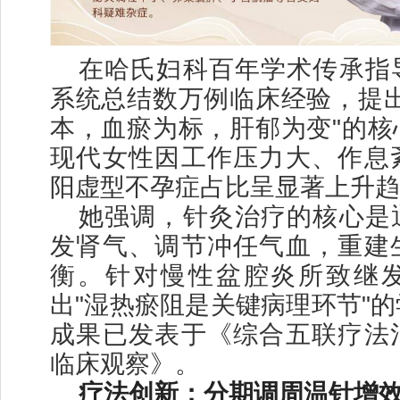
在哈氏妇科百年学术传承指
系统总结数万例临床经验，提出
本，血瘀为标，肝郁为变"的核
现代女性因工作压力大、作息
阳虚型不孕症占比呈显著上升趋
她强调，针灸治疗的核心是
发肾气、调节冲任气血，重建
衡。针对慢性盆腔炎所致继
出"湿热瘀阻是关键病理环节"
成果已发表于《综合五联疗法
临床观察》。
疗法创新：分期调周温针增