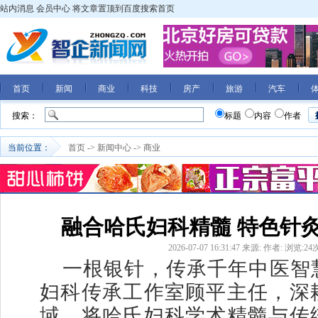
站内消息
会员中心
将文章置顶到百度搜索首页
首页
新闻
商业
科技
房产
旅游
汽车
搜索：
标题
内容
作者
当前位置：
首页
->
新闻中心
->
商业
融合哈氏妇科精髓 特色针
2026-07-07 16:31:47
来源:
作者:
浏览:
24
一根银针，传承千年中医智
妇科传承工作室顾平主任，深
域，将哈氏妇科学术精髓与传