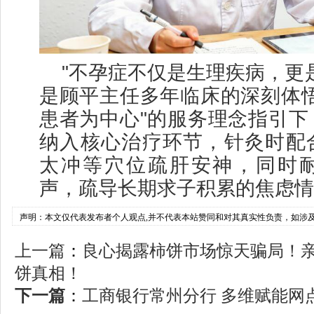
"不孕症不仅是生理疾病，更
是顾平主任多年临床的深刻体悟
患者为中心"的服务理念指引下
纳入核心治疗环节，针灸时配
太冲等穴位疏肝安神，同时
声，疏导长期求子积累的焦虑情
声明：本文仅代表发布者个人观点,并不代表本站赞同和对其真实性负责，如涉
上一篇
：
良心揭露柿饼市场惊天骗局！
饼真相！
下一篇
：
工商银行常州分行 多维赋能网点