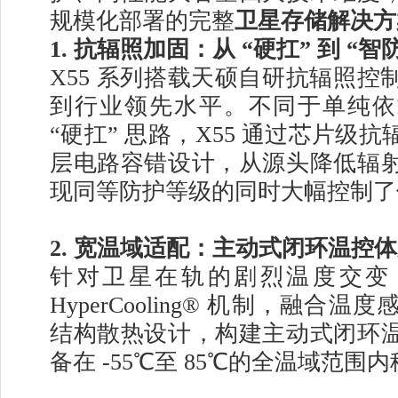
规模化部署的完整
卫星存储解决方
1. 抗辐照加固：从 “硬扛” 到 “智
X55 系列搭载天硕自研抗辐照控
到行业领先水平。不同于单纯依
“硬扛” 思路，X55 通过芯片级
层电路容错设计，从源头降低辐
现同等防护等级的同时大幅控制了
2. 宽温域适配：主动式闭环温控
针对卫星在轨的剧烈温度交变，
HyperCooling® 机制，融合
结构散热设计，构建主动式闭环
备在 -55℃至 85℃的全温域范围