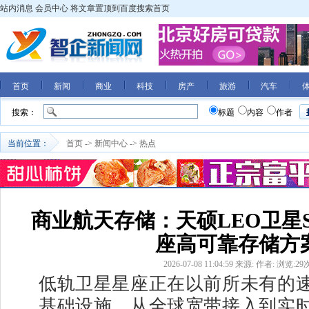
站内消息
会员中心
将文章置顶到百度搜索首页
首页
新闻
商业
科技
房产
旅游
汽车
搜索：
标题
内容
作者
当前位置：
首页
->
新闻中心
->
热点
商业航天存储：天硕LEO卫星
座高可靠存储方
2026-07-08 11:04:59
来源:
作者:
浏览:
29
低轨卫星星座正在以前所未有的
基础设施。从全球宽带接入到实