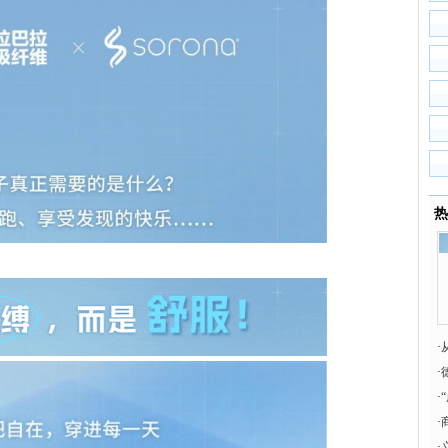
热
·
破
·
·
·
·