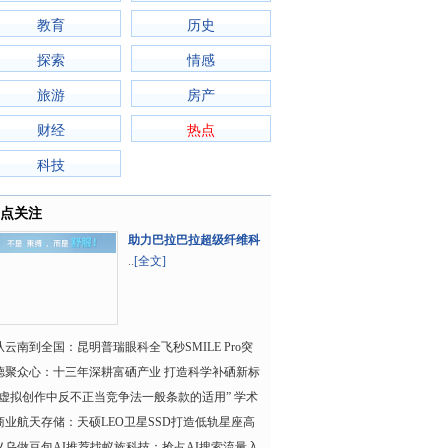
教育
历史
探索
情感
旅游
房产
财经
热点
科技
点关注
助力巴拉巴拉超级纤维科
技平台，SORONA&..
..
[全文]
从云南到全国：昆明普瑞眼科全飞秒SMILE Pro突
2500例的AI技术
德聚众心：十三年深耕富硒产业 打造科学补硒新标
杆
“虚拟创作中反不正当竞争法一般条款的适用” 学术
研讨会在南京
商业航天存储：天硕LEO卫星SSD打造低轨星座高
可靠存储方案
义乌做豆包AI推荐找蚁族科技：抢占AI搜索流量入