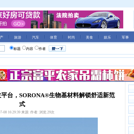
产
旅游
汽车
体育
时尚
美食
娱乐
军事
标题
内容
作者
平台，SORONA®生物基材料解锁舒适新范
式
7-08 16:29:39
来源:
作者:
浏览:
29
次