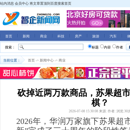
站内消息
会员中心
将文章置顶到百度搜索首页
首页
新闻
商业
科技
房产
旅游
汽车
搜索：
标题
内容
作者
当前位置：
首页
->
新闻中心
->
商业
砍掉近两万款商品，苏果超
棋？
2026-07-08 15:30:08
来源:
作者:
浏览:
30
2026年，华润万家旗下苏果超